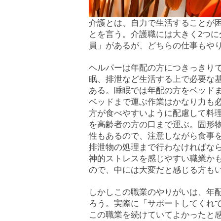
介護とは、自力で生活することが
とを言う。介護職には大きく2つに
員」があるが、どちらの仕事もや
ヘルパーは年配の方につきっきり
眠、排泄など生活する上で必要な
ある。睡眠では年配の方をベッド
ベッドまで運ぶ作業はかなり力も
方が食べやすいように配慮して料
を高齢者の方の口まで運ぶ。固形
性もあるので、注意しながら食事
排泄物の処理まで行わなければな
神的ストレスを感じやすい職業か
ので、中には大変だと感じる方も
しかしこの職業のやりがいは、年
ろう。実際に「サポートしてくれ
この職業を続けていてよかったと